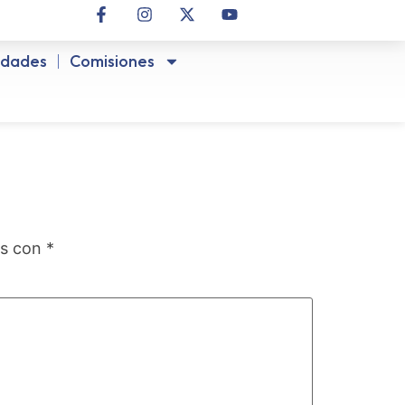
idades
Comisiones
os con
*