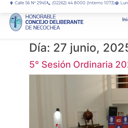
Calle 56 Nº 2945
(02262) 44 8000 (Interno 1073)
Lun
In
Día:
27 junio, 202
5° Sesión Ordinaria 2