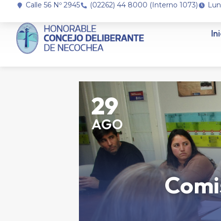
Calle 56 Nº 2945
(02262) 44 8000 (Interno 1073)
Lun
In
29
AGO
Comis