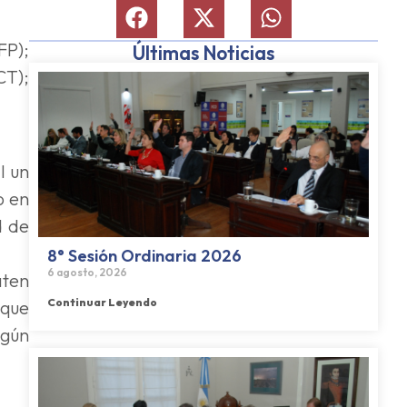
FP);
Últimas Noticias
CT);
l un
o en
d de
8° Sesión Ordinaria 2026
6 agosto, 2026
aten
Continuar Leyendo
 que
lgún