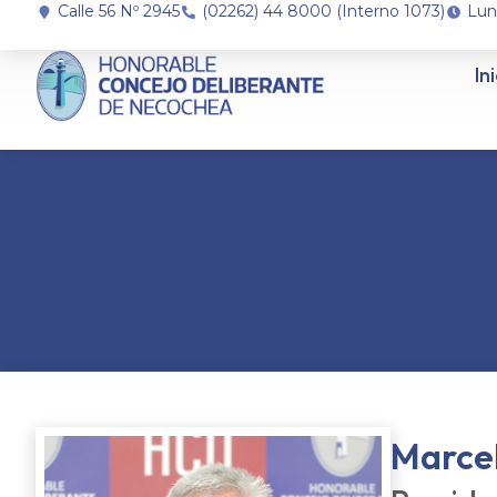
Calle 56 Nº 2945
(02262) 44 8000 (Interno 1073)
Lun
In
Marcel