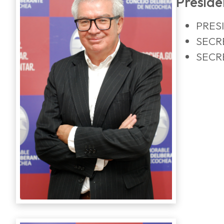
Preside
PRES
SECR
SECR