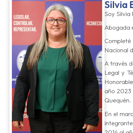
Silvia
Soy Silvia 
Abogada eg
Completé l
Nacional d
A través d
Legal y T
Honorable
año 2023 
Quequén.
En el marc
integrante
2014 al añ