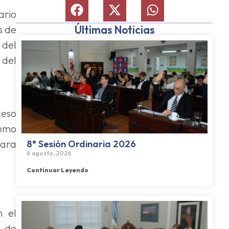
ario
s de
Últimas Noticias
 del
 del
ceso
como
para
8° Sesión Ordinaria 2026
6 agosto, 2026
Continuar Leyendo
n el
s de