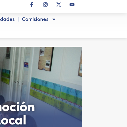
idades
Comisiones
moción
Local