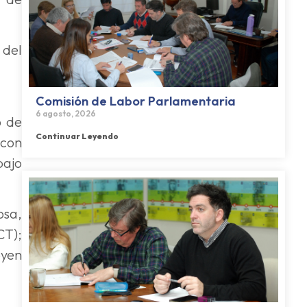
 del
Comisión de Labor Parlamentaria
6 agosto, 2026
o de
Continuar Leyendo
 con
bajo
osa,
CT);
oyen