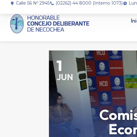
Calle 56 Nº 2945
(02262) 44 8000 (Interno 1073)
Lun
In
1
JUN
Comis
Econ