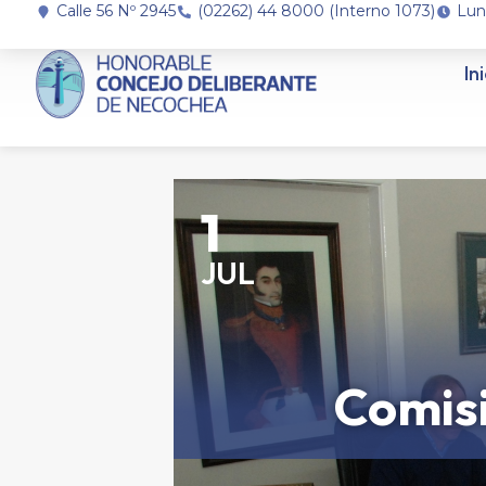
Calle 56 Nº 2945
(02262) 44 8000 (Interno 1073)
Lun
In
1
JUL
Comis